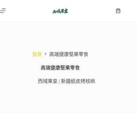
跳
至
購
主
物
要
車
內
容
首頁
高端健康堅果零食
高端健康堅果零食
西域果皇 | 新疆紙皮烤核桃