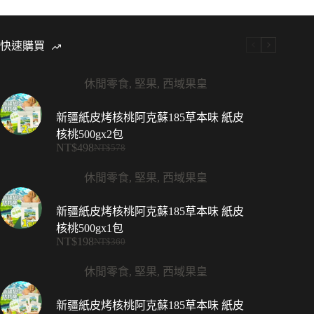
快速購買
休閒零食
,
堅果
,
西域果皇
新疆紙皮烤核桃阿克蘇185草本味 紙皮
核桃500gx2包
NT$
498
NT$
578
原
目
始
前
休閒零食
,
堅果
,
西域果皇
價
價
格：
格：
新疆紙皮烤核桃阿克蘇185草本味 紙皮
NT$578。
NT$498。
核桃500gx1包
NT$
198
NT$
360
原
目
始
前
休閒零食
,
堅果
,
西域果皇
價
價
格：
格：
新疆紙皮烤核桃阿克蘇185草本味 紙皮