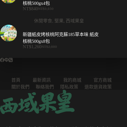
NT$360。
NT$198。
核桃500gx4包
NT$
840
NT$
1,150
原
目
始
前
休閒零食
,
堅果
,
西域果皇
價
價
格：
格：
新疆紙皮烤核桃阿克蘇185草本味 紙皮
NT$1,150。
NT$840。
核桃500gx8包
NT$
1,260
NT$
2,880
原
目
始
前
價
價
格：
格：
NT$2,880。
NT$1,260。
首頁
最新資訊
我的商城
官方商城
關於我們
聯絡我們
隱私政策
退款退貨政策