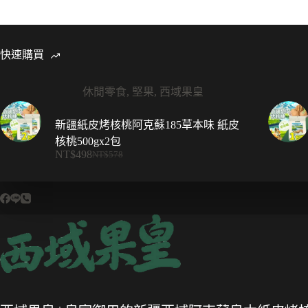
快速購買
休閒零食
,
堅果
,
西域果皇
新疆紙皮烤核桃阿克蘇185草本味 紙皮
核桃500gx2包
NT$
498
NT$
578
原
目
始
前
價
價
格：
格：
NT$578。
NT$498。