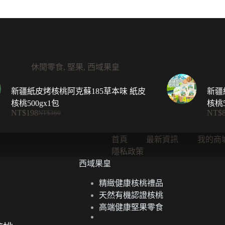
休閒零食
,
堅果
,
西域果皇
新疆紙皮烤核桃阿克蘇185草本味 紙皮
新疆
核桃500gx1包
核桃5
NT$
198
NT$
NT$
360
原
目
始
前
首頁
最新資訊
我的商
價
價
隱私政策
格：
格：
西域果皇
NT$360。
NT$198。
精緻健康核桃禮品
天然有機認證核桃
高端健康堅果零食