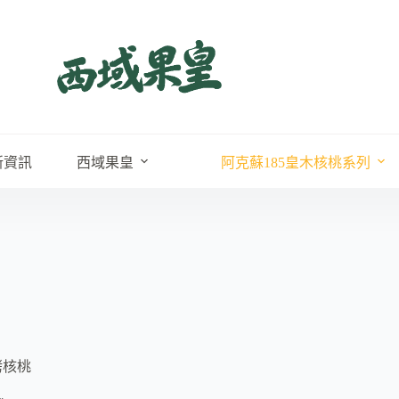
新資訊
西域果皇
阿克蘇185皇木核桃系列
烤核桃