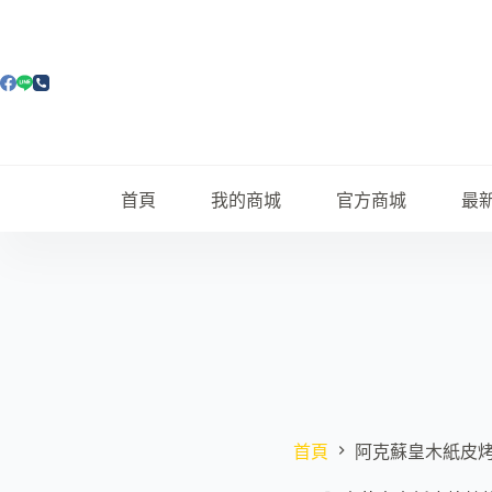
跳
至
主
要
內
容
首頁
我的商城
官方商城
最
首頁
阿克蘇皇木紙皮