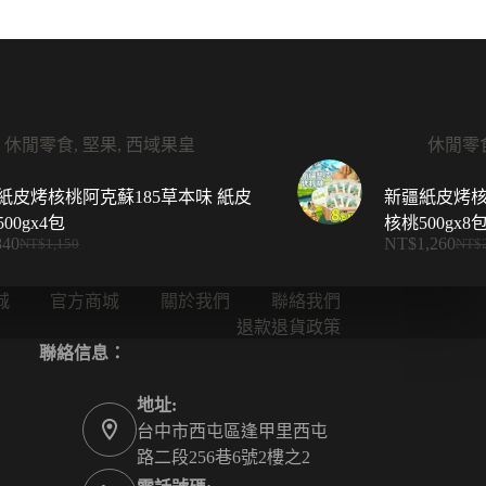
休閒零食
,
堅果
,
西域果皇
休閒零
紙皮烤核桃阿克蘇185草本味 紙皮
新疆紙皮烤核
00gx4包
核桃500gx8
840
NT$
1,260
NT$
1,150
NT$
原
目
原
目
始
前
始
前
城
官方商城
關於我們
聯絡我們
價
價
價
價
退款退貨政策
格：
格：
格：
格：
聯絡信息：
NT$1,150。
NT$840。
NT$
NT$
地址:
台中市西屯區逢甲里西屯
路二段256巷6號2樓之2